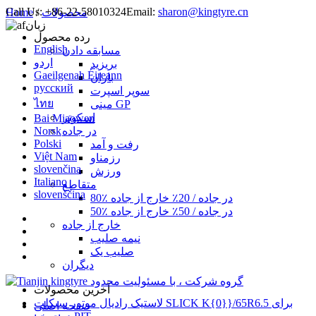
Call Us:
+86-22-58010324
Email:
sharon@kingtyre.cn
محصولات
/
Home
زبان
رده محصول
English
مسابقه دادن
اردو
بریزید
Gaeilgenah Éireann
باران
русский
سوپر اسپرت
ไทย
مینی GP
اسکوتر
Bai Miaowen
در جاده
Norsk
Polski
رفت و آمد
Việt Nam
رزمناو
slovenčina
ورزش
Italiano
متقاطع
slovenščina
80٪ در جاده / 20٪ خارج از جاده
50٪ در جاده / 50٪ خارج از جاده
خارج از جاده
نیمه صلیب
صلیب یک
دیگران
آخرین محصولات
لاستیک رادیال موتور سیکلت SLICK K{0}}/65R6.5 برای
صفحه اصلی