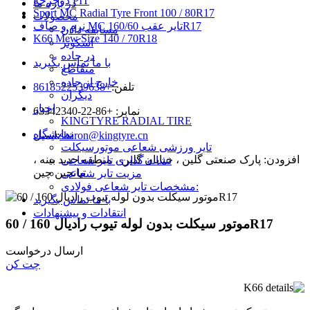
دوچرخه PIT
در باره ما
Sport MC Radial Tyre Front 100 / 80R17
محصولات
نرم و صاف MC تایر عقب 160/60R17
مسابقه دادن
K66 Mew Size 140 / 70R18
اسکوتر
در جاده
با ما تماس بگیرید
متقاطع
خارج از جاده
تلفن:
+8618522539638
دیگران
اخبار
نمابر: +86-22-63342340
KINGTYRE RADIAL TIRE
نمایشگاه
sharon@kingtyre.cn
ایمیل:
تایر ورزشی شعاعی موتورسیکلت
افزودن: پارک صنعتی گلین ، خیابان گلین ، منطقه جدید بینه ،
نشانه گذاری تایر شعاعی
تیانجین چین
مزیت تایر شعاعی
مشخصات تایر شعاعی فولادی:
با ما تماس بگیرید
انتقادات و پیشنهادات
موتور سیکلت بدون لوله تیوب رادیال 160 / 60R17
ارسال درخواست
چت کن